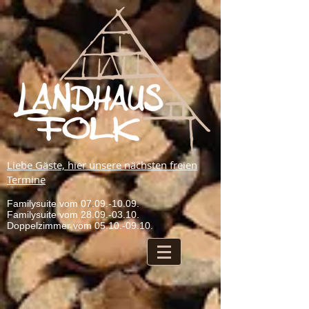
Liebe Gäste, hier unsere nächsten freien
Termine
Familysuite vom
07.09.-10.09
.
Familysuite vom
28.09.-03.10
.
Doppelzimmer vom
05.10.-09.10
.