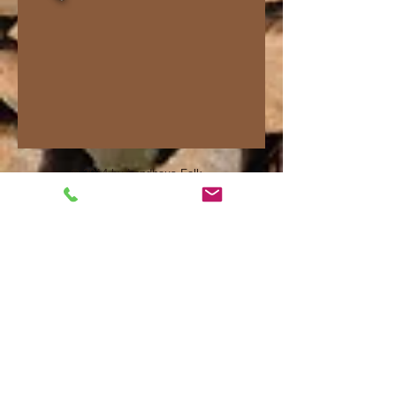
© 2014 by Landhaus Folk.
Gran Canaria
Lifestyle Ferienapartment direkt am Meer