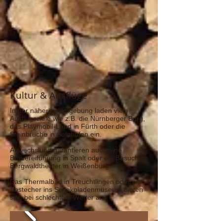
Kultur & Ausflüge
In der näheren Umgebung laden viele
Ausflugsziele wie z.B. die Nürnberger Burg,
das Playmobil-Land in Fürth oder die
Steinbrüche in Solnhofen ein.
Abwechslung garantieren auch eine
Brauereiführung in Spalt oder ein Besuch im
Bergwaldtheater in Weißenburg.
Das Thermalbad in Treuchtlingen oder ein
Abstecher ins Schokoladenmuseum bieten
sich bei schlechtem Wetter an.