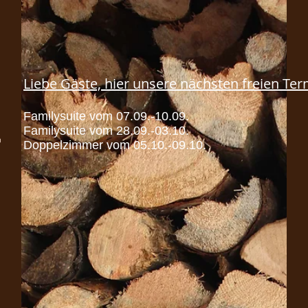
Liebe Gäste, hier unsere nächsten freien Te
Familysuite vom 07.09.-10.09.
Familysuite vom 28.09.-03.10.
Doppelzimmer vom 05.10.-09.10.